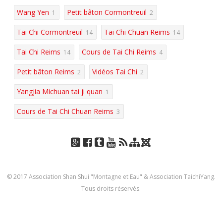
Wang Yen
Petit bâton Cormontreuil
1
2
Tai Chi Cormontreuil
Tai Chi Chuan Reims
14
14
Tai Chi Reims
Cours de Tai Chi Reims
14
4
Petit bâton Reims
Vidéos Tai Chi
2
2
Yangjia Michuan tai ji quan
1
Cours de Tai Chi Chuan Reims
3
J
Go
Fac
Tu
You
RSS
Pla
oo
ogl
eb
mbl
Tub
n
mla
© 2017 Association Shan Shui "Montagne et Eau" & Association TaichiYang.
e+
ook
r
e
du
Tous droits réservés.
site