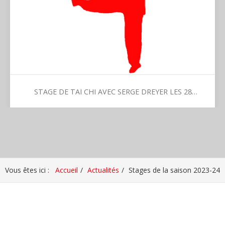
STAGE DE TAI CHI AVEC SERGE DREYER LES 28 ET 29 JANVIER 2023 À CORMONTREUIL
Stage de Tai Chi avec Serge Dreyer les 28 et 29
janvier 2023 à Cormontreuil
Stage avec Serge DREYER, le week-end du 28 et 29
Vous êtes ici :
Accueil
Actualités
Stages de la saison 2023-24
janvier 2023. Thème : Approfondissements sur les arcs de
force et le lâcher prise dans la pratique du Tai Chi Chuan
Selon Serge Dreyer, la notion d'arc de force est
empruntée au Ba Gua Zhang dans lequel elle joue un rôle
primordial.…