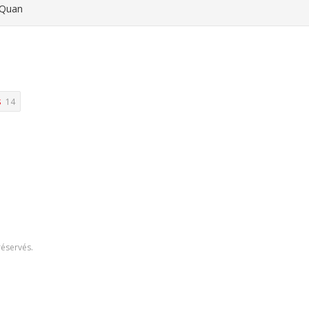
 Quan
s
14
réservés.