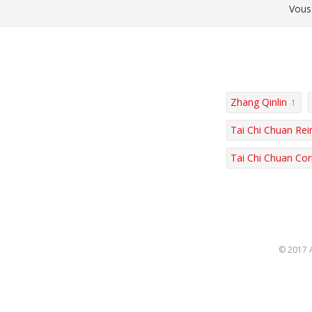
Vous 
Zhang Qinlin
1
Tai Chi Chuan Re
Tai Chi Chuan Cor
© 2017 A