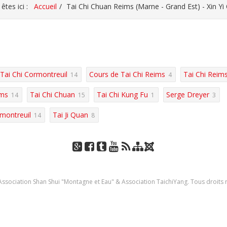
êtes ici :
Accueil
Tai Chi Chuan Reims (Marne - Grand Est) - Xin Yi
Tai Chi Cormontreuil
Cours de Tai Chi Reims
Tai Chi Reim
14
4
ims
Tai Chi Chuan
Tai Chi Kung Fu
Serge Dreyer
14
15
1
3
montreuil
Tai Ji Quan
14
8
J
Go
Fac
Tu
You
RSS
Pla
oo
ogl
eb
mbl
Tub
n
mla
ssociation Shan Shui "Montagne et Eau" & Association TaichiYang. Tous droits 
e+
ook
r
e
du
site