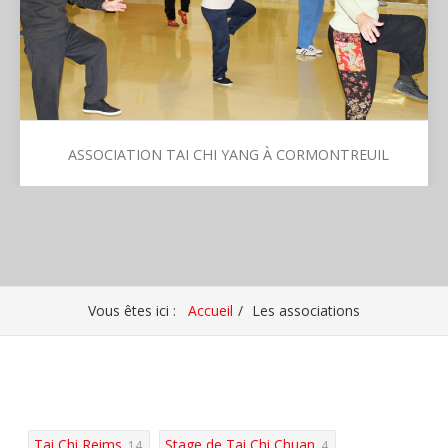
d'organiser des cours pour les débutants ». Les cours ont
lieu le lundi midi de 12h30 à 13h30 et le soir…
ASSOCIATION TAI CHI YANG À CORMONTREUIL
Association Tai Chi Yang à Cormontreuil
L'Association Tai Chi Yang a été créée le 15 mars 1984
dans le but de « Promouvoir la connaissance et la
Vous êtes ici :
Accueil
Les associations
pratique du Tai chi chuan et d’organiser des cours de Tai
chi ». Les cours s'adressent principalement à ceux qui ont
au moins une année de pratique de la forme. Les cours…
Tai Chi Reims
Stage de Tai Chi Chuan
14
4