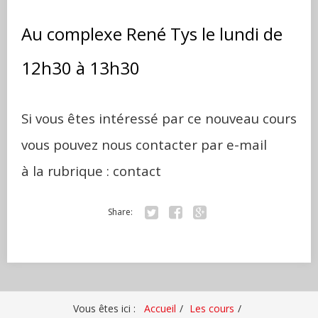
Au complexe René Tys le lundi de
12h30 à 13h30
Si vous êtes intéressé par ce nouveau cours
vous pouvez nous contacter par e-mail
à la rubrique : contact
Share:
Tw
Fa
Go
itte
ce
ogl
r
bo
e+
ok
Vous êtes ici :
Accueil
Les cours